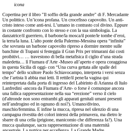
icona
Copertina per il libro "Il soffio della grande amdre" di F. Mercadante
Un polittico. Un’icona profana. Un crocefisso capovolto. Un anti-
cristo inteso come anti-tesi. L’umano in contrasto col divino. Eppure
in costante confronto con lo stesso e con la sua simbologia. La
danzatrice/il guerriero, il barbone/la mosca/il ponte/le tombe d’eroi,
la terra/la luna. L’alto ponte della Palermo-Messina opera “infinita”
che sovrasta un barbone capovolto ripreso a dormire mentre sulle
banchine di Trapani si festeggia il Gran Prix per trimarani dai costi
proibitivi… … travestono di bella metafisica il ciglio d’una strada
maledetta… lì Fiumara d’Arte -Museo all’aperto e opera coraggiosa
in questa Sicilia di oggi- con “Una curva gettata alle spalle del
tempo” dello scultore Paolo Schiavocampo, interpreta i versi senza
che l’artista li abbia mai letti. Il rettile/il pene/la vagina qui
reinterpretata dalla porta di ingresso del Labirinto di Arianna di Italo
Lanfredini -ancora da Fiumara d’Arte- o forse è comunque ancora
una fallica rappresentazione nella sua “erezione” verso il cielo
(d'altronde non sono entrambi gli apparati genitali umani presenti
nell’androgino ed in ognuno di noi?). Umano/divino,
maschio/femmina. E infine la mucca, ripresa nel silenzio di una
campagna rivestita dei colori intensi della primavera, ma dietro le
sbarre di una cella (prigione, manicomio che differenza fa?). Una
mucca qualunque, sacra rappresentazione di una maternità
ancestrale. La nutrice per eccellenza. La Grande Madre.