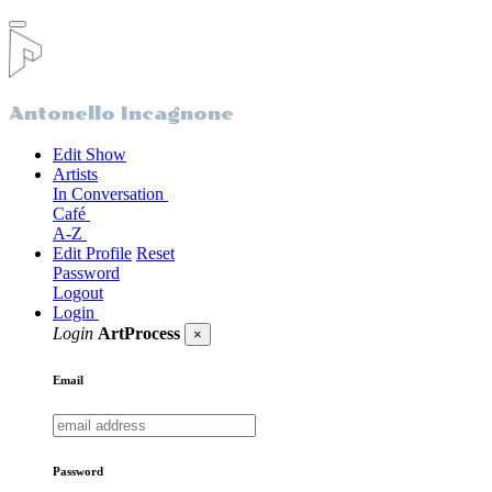
Antonello Incagnone
Edit Show
Artists
In Conversation
Café
A-Z
Edit Profile
Reset
Password
Logout
Login
Login
ArtProcess
×
Email
Password